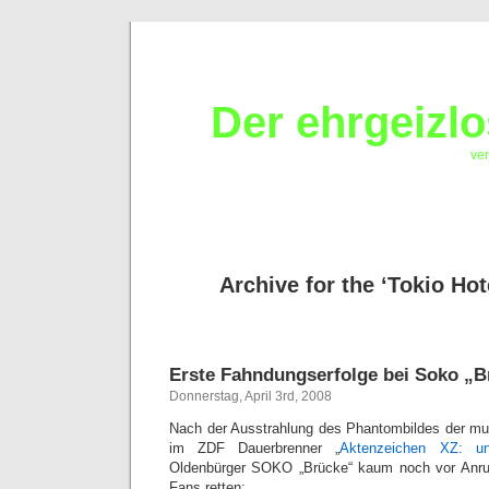
Der ehrgeizl
ver
Archive for the ‘Tokio Hot
Erste Fahndungserfolge bei Soko „B
Donnerstag, April 3rd, 2008
Nach der Ausstrahlung des Phantombildes der m
im ZDF Dauerbrenner „
Aktenzeichen XZ: un
Oldenbürger SOKO „Brücke“ kaum noch vor Anru
Fans retten: