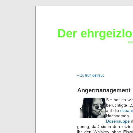
Der ehrgeizl
ver
« Zu früh gefreut.
Angermanagement I
Sie hat es wi
berüchtigte 
auf die
ozean
Nachnamen 
Dosensuppe
d
genug, daß sie in den letzte
ihr den Whiskey ohne Eiswürf