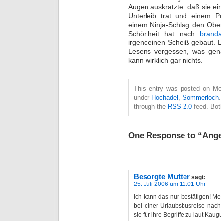
Augen auskratzte, daß sie ei
Unterleib trat und einem Po
einem Ninja-Schlag den Ober
Schönheit hat nach
branda
irgendeinen Scheiß gebaut. 
Lesens vergessen, was gen
kann wirklich gar nichts.
This entry was posted on Mon
under
Hochadel
,
Sommerloch
through the
RSS 2.0
feed. Bot
One Response to “Ang
Besorgte Mutter
sagt:
25. Juli 2006 um 11:01 Uhr
Ich kann das nur bestätigen! Me
bei einer Urlaubsbusreise nach
sie für ihre Begriffe zu laut Kau