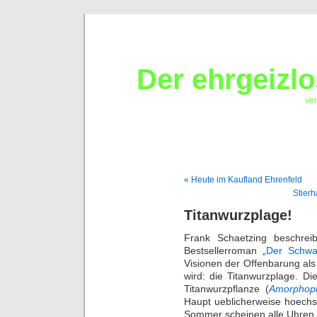
Der ehrgeizl
ver
« Heute im Kaufland Ehrenfeld
Stier
Titanwurzplage!
Frank Schaetzing beschrei
Bestsellerroman „
Der Schw
Visionen der Offenbarung al
wird: die Titanwurzplage. Di
Titanwurzpflanze (
Amorphoph
Haupt ueblicherweise hoechs
Sommer scheinen alle Uhren 