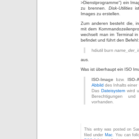
>Dienstprogramme“) ein Imag
zu brennen.
Disk-Utilities
is
Images zu erstellen.
Zum anderen besteht die, in
mit dem Kommandozeilenp
wechselt man im Terminal in
befindet und führt den Befehl:
hdiutil burn
name_der_is
aus.
Was ist überhaupt ein ISO I
ISO-Image
bzw.
ISO-A
Abbild
des Inhalts einer
Das
Dateisystem
wird u
Berechtigungen un
vorhanden.
This entry was posted on Sam
filed under
Mac
. You can foll